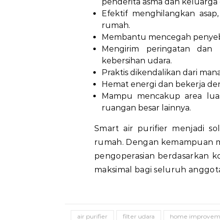
penderita asma dan keluarga 
Efektif menghilangkan asap
rumah.
Membantu mencegah penyebar
Mengirim peringatan dan 
kebersihan udara.
Praktis dikendalikan dari mana
Hemat energi dan bekerja den
Mampu mencakup area luas
ruangan besar lainnya.
Smart air purifier menjadi s
rumah. Dengan kemampuan men
pengoperasian berdasarkan ko
maksimal bagi seluruh anggot
air purifier
filter udara
home improvem